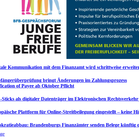
tale Kommunikation mit dem Finanzamt wird schrittweise erweite
ängerüberprüfung bringt Änderungen im Zahlungsprozess
fication of Payee ab Oktober Pflicht
Sticks als digitaler Datenträger im Elektronischen Rechtsverkehr
päische Plattform für Online-Streitbeilegung eingestellt – keine H
kratieabbau: Brandenburgs Finanzämter senden Belege künftig 
ge