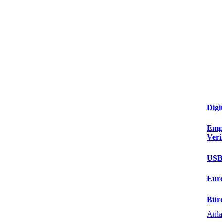
Digi
Empf
Veri
USB-
Euro
Büro
Anla