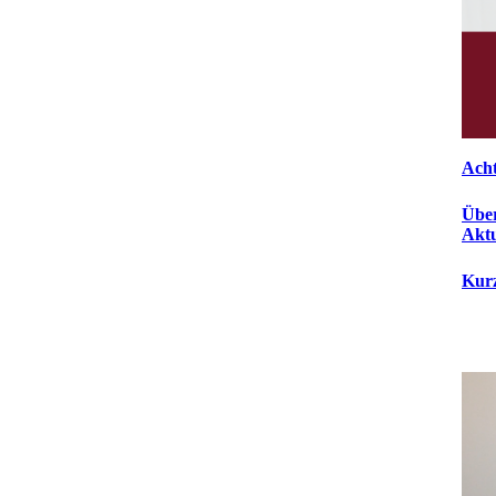
Acht
Über
Aktu
Kurz