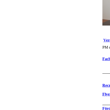
Ver
PM d
Fach
Recr
Flye
Förd