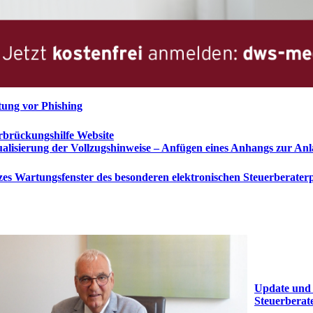
ung vor Phishing
brückungshilfe Website
alisierung der Vollzugshinweise – Anfügen eines Anhangs zur Anl
es Wartungsfenster des besonderen elektronischen Steuerberaterpo
Update und
Steuerberat