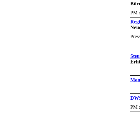
Büro
PM d
Regi
Neue
Pres
Steu
Erhö
Mand
DWS-
PM d