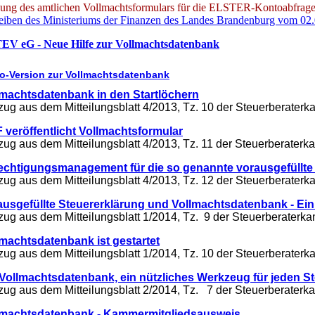
ung des amtlichen Vollmachtsformulars für die ELSTER-Kontoabfrage 
eiben des Ministeriums der Finanzen des Landes Brandenburg vom 02
V eG - Neue Hilfe zur Vollmachtsdatenbank
-Version zur Vollmachtsdatenbank
lmachtsdatenbank in den Startlöchern
ug aus dem Mitteilungsblatt 4/2013, Tz. 10 der Steuerberate
 veröffentlicht Vollmachtsformular
ug aus dem Mitteilungsblatt 4/2013, Tz. 11 der Steuerberate
echtigungsmanagement für die so genannte vorausgefüllte
ug aus dem Mitteilungsblatt 4/2013, Tz. 12 der Steuerberate
ausgefüllte Steuererklärung und Vollmachtsdatenbank - Ein
ug aus dem Mitteilungsblatt 1/2014, Tz. 9 der Steuerberater
lmachtsdatenbank ist gestartet
ug aus dem Mitteilungsblatt 1/2014, Tz. 10 der Steuerberate
 Vollmachtsdatenbank, ein nützliches Werkzeug für jeden S
ug aus dem Mitteilungsblatt 2/2014, Tz. 7 der Steuerberate
lmachtsdatenbank - Kammermitgliedsausweis