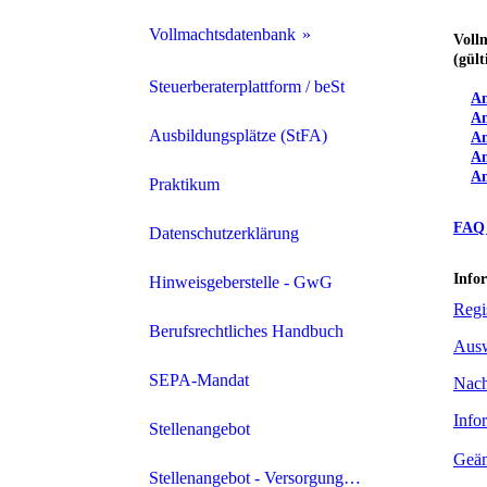
Vollmachtsdatenbank
Voll
(gült
VDB Archiv
Steuerberaterplattform / beSt
An
An
Ausbildungsplätze (StFA)
An
An
An
Praktikum
FAQ 
Datenschutzerklärung
Info
Hinweisgeberstelle - GwG
Regi
Berufsrechtliches Handbuch
Ausw
SEPA-Mandat
Nach
Info
Stellenangebot
Geän
Stellenangebot - Versorgungswerk der Steuerberater und StBV im Land Brandburg