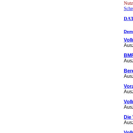
Nutz
Schr
DATE
Demo
Vol
Ausz
BMF
Ausz
Ber
Ausz
Vor
Ausz
Vol
Ausz
Die
Ausz
Vol