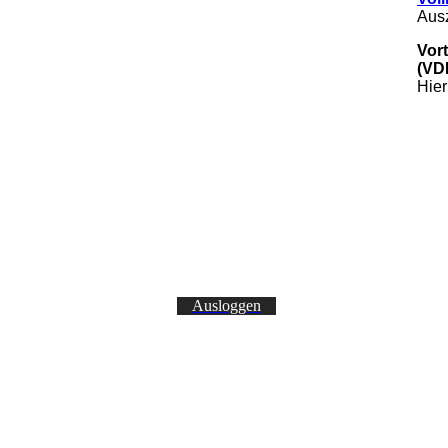
Ausz
Vor
(VD
Hier
Ausloggen