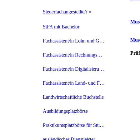
Studium ab 8 Semester
Zulassung
Steuerfachangestellte/r
Must
Studium bis 8 Semester
Prüfungsanforderungen
Download Verträge, etc.
StFA mit Bachelor
Kfm. Ausbildung
Prüfungsordnung
Must
Prüfungstermine und Fristen
Fachassistent/in Lohn und Gehalt
Steuerberaterprüfung
Prüf
Anmeldeformular / Termine
Profil
Fachassistent/in Rechnungswesen und Controlling
Bestellung
Arbeitstag
Fachassistent/in Digitalisierung und IT-Prozesse
Syndikus-Steuerberater
Karriere
Fachassistent/in Land- und Forstwirtschaft
Downloads
Bewerbung
Landwirtschaftliche Buchstelle
Prüfungsordnung
Ausbildungsplatzbörse
Ausbildungsverordnung
Praktikumsplatzbörse für Studenten
Umschulung
ausländischer Dienstleister