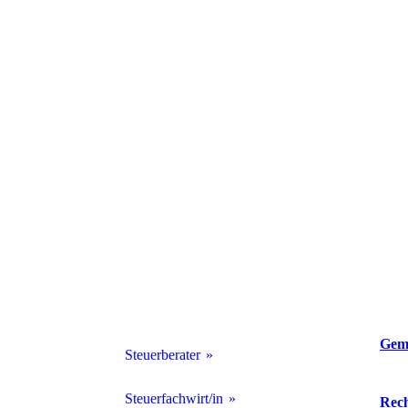
Geme
Steuerberater
Werde Steuerberater
Steuerfachwirt/in
Rech