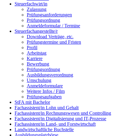
Steuerfachwirt/in
Zulassung
Prüfungsanforderungen
Prüfungsordnung
Anmeldeformular / Termine
Steuerfachangestellte/r
Download Verträge, etc.
Prüfungstermine und Fristen
Profil
Arbeitstag
Karriere
Bewerbung
Prüfungsordnung
Ausbildungsverordnung
Umschulung
Anmeldeformulare
Weitere Infos / Film
Prüfungsaufgaben
StFA mit Bachelor
Fachassistent/in Lohn und Gehalt
Fachassistent/in Rechnungswesen und Controlling
Fachassistent/in Digitalisierung und IT-Prozesse
Fachassistent/in Land- und Forstwirtschaft
Landwirtschaftliche Buchstelle
Ausbildungsplatzbörse