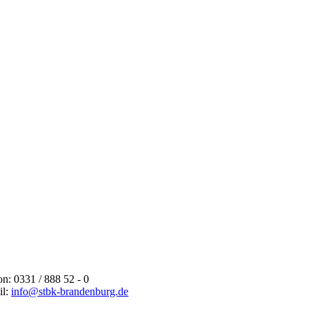
on: 0331 / 888 52 - 0
il:
info@stbk-brandenburg.de