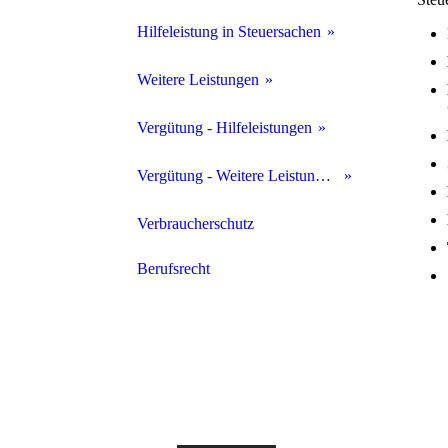
Hilfeleistung in Steuersachen
Beratung und Vertretung
Weitere Leistungen
Rechnungswesen
Unternehmensberatung
Vergütung - Hilfeleistungen
Personalwesen
Unternehmensnachfolge
Gebührenübersicht
Vergütung - Weitere Leistungen
Steuererklärungen
Insolvenzwesen
Honorarmethoden
Verbraucherschutz
Vertretung vor Finanzämtern
Vermögensgestaltungs- beratung
Berufsrecht
Mediation
Nachlassverwaltung
Sachverständigenwesen
Schiedsrichter