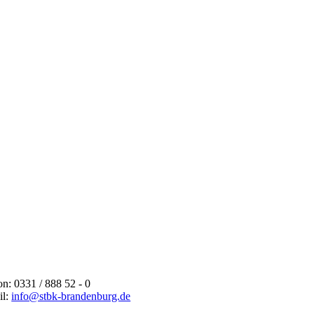
on: 0331 / 888 52 - 0
il:
info@stbk-brandenburg.de