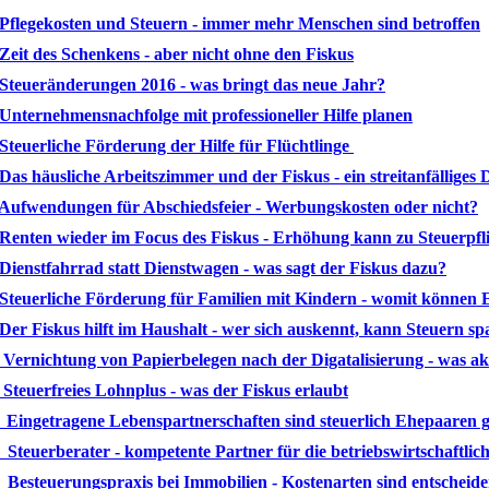
 Pflegekosten und Steuern - immer mehr Menschen sind betroffen
 Zeit des Schenkens - aber nicht ohne den Fiskus
 Steueränderungen 2016 - was bringt das neue Jahr?
 Unternehmensnachfolge mit professioneller Hilfe planen
 Steuerliche Förderung der Hilfe für Flüchtlinge
 Das häusliche Arbeitszimmer und der Fiskus - ein streitanfälliges
 Aufwendungen für Abschiedsfeier - Werbungskosten oder nicht?
 Renten wieder im Focus des Fiskus - Erhöhung kann zu Steuerpfl
 Dienstfahrrad
statt Dienstwagen - was sagt der Fiskus dazu?
 Steuerliche Förderung für Familien mit Kindern - womit können 
 Der Fiskus hilft im Haushalt - wer sich auskennt, kann Steuern sp
 Vernichtung von Papierbelegen nach der Digatalisierung - was a
 Steuerfreies Lohnplus - was der Fiskus erlaubt
 Eingetragene Lebenspartnerschaften sind steuerlich Ehepaaren gl
 Steuerberater - kompetente Partner für die betriebswirtschaftlic
 Besteuerungspraxis bei Immobilien - Kostenarten sind entscheid