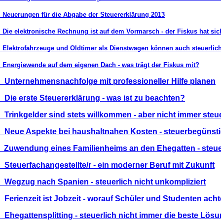
 Neuerungen für die Abgabe der Steuererklärung 2013
 Die elektronische Rechnung ist auf dem Vormarsch - der Fiskus hat sich
 Elektrofahrzeuge und Oldtimer als Dienstwagen können auch steuerlich
 Energiewende auf dem eigenen Dach - was trägt der Fiskus mit?
 Unternehmensnachfolge mit professioneller Hilfe planen
 Die erste Steuererklärung - was ist zu beachten?
 Trinkgelder sind stets willkommen - aber nicht immer steue
 Neue Aspekte bei haushaltnahen Kosten - steuerbegünsti
 Zuwendung eines Familienheims an den Ehegatten - steue
 Steuerfachangestellte/r - ein moderner Beruf mit Zukunft
 Wegzug nach Spanien - steuerlich nicht unkompliziert
 Ferienzeit ist Jobzeit - worauf Schüler und Studenten acht
 Ehegattensplitting - steuerlich nicht immer die beste Lös