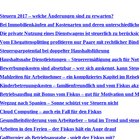
 Steuern 2017 – welche Änderungen sind zu erwarten?
 Bei Immobilienkäufen auf Kostenarten und deren unterschiedlich
 Die private Nutzung eines Dienstwagens ist steuerlich zu berücksi
 Vom Ehegattensplitting profitieren nur Paare mit rechtlicher Bin
 Steuersparpotential bei doppelter Haushaltsführung
 Haushaltsnahe Dienstleistungen – Steuerermäßigung auch für Not
 Bewerbungskosten sind absetzbar – wer sich auskennt, kann Steu
 Mahlzeiten für Arbeitnehmer – ein kompliziertes Kapitel im Reise
 Kinderbetreuungskosten – familienfreundlich und vom Fiskus akz
 Betriebsausflug mit Bonus vom Fiskus – gut für Motivation und M
 Wegzug nach Spanien – Sonne schützt vor Steuern nicht
 Cloud Computing – auch ein Fall für den Fiskus
 Gesundheitsförderung vom Arbeitgeber – total im Trend und steue
 Arbeiten in den Ferien – der Fiskus hält ein Auge drauf
 Golfturnier als Betriebsausgabe - spielt der Fiskus mit?