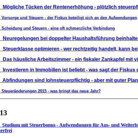
 Mögliche Tücken der Rentenerhöhung - plötzlich steuerpfl
 Vorsorge und Steuern - der Fiskus beteiligt sich an den Aufwendungen
 Scheidung und Steuern - eine oft schmerzliche Verbindung
 Neuregelungen bei doppelter Haushaltsführung beinhalte
 Steuerklasse optimieren - wer rechtzeitig handelt, kann bei
 Das häusliche Arbeitszimmer - ein fiskaler Zankapfel mit v
 Investieren in Immobilien ist beliebt - was sagt der Fiskus
 Abfindungen sind lohnsteuerpflichtig - aber mit guter Pl
 Steueränderungen 2015 - was bringt das neue Jahr?
13
 Studium mit Steuerbonus - Aufwendungen für Aus- und Weiterbild
uerfrei