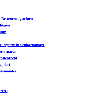
e Besteuerung achten
chtigen
dung
rufsystem in Seniorenanlage
ern sparen
kostenrecht
eptiert
iteinander
rfrei