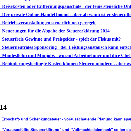
 Reisekosten oder Entfernungspauschale - der feine steueliche Un
 Der private Online-Handel boomt - aber ab wann ist er steuerpfli
 Betriebsveranstaltungen steuerlich neu geregelt
 Neuerungen für die Abgabe der Steuererklärung 2014
 Steuerfreie Gewinne und Preisgelder - spielt der Fiskus mit?
 Steuerneutrales Sponsoring - der Leistungsaustausch kann entsc
 Mindestlohn und Minijobs - worauf Arbeitnehmer und ihre Chefs
 Behinderungsbedingte Kosten können Steuern mindern - aber wa
014
 Erbschaft- und Schenkungsteuer - vorausschauende Planung kann spar
 "Vorausgefüllte Steuererklärung" und "Vollmachtsdatenbank" sollen das 