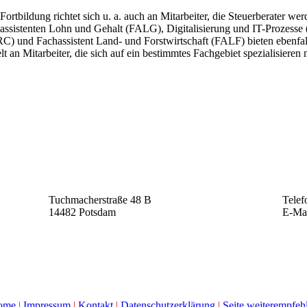
Fortbildung richtet sich u. a. auch an Mitarbeiter, die Steuerberater w
assistenten Lohn und Gehalt (FALG), Digitalisierung und IT-Prozess
C) und Fachassistent Land- und Forstwirtschaft (FALF) bieten ebenfall
elt an Mitarbeiter, die sich auf ein bestimmtes Fachgebiet spezialisiere
Tuchmacherstraße 48 B
Telef
14482 Potsdam
E-Ma
ome
|
Impressum
|
Kontakt
|
Datenschutzerklärung
|
Seite weiterempfeh