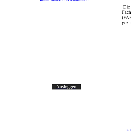
Die 
Anmeldeformulare
Fach
(FAR
gezi
Weitere Infos / Film
Prüfungsaufgaben
Ausloggen
H