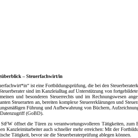
überblick – Steuerfachwirt/in
uerfachwirt*in“ ist eine Fortbildungsprüfung, die bei den Steuerberat
Steuerberater sind im Kanzleialltag auf Unterstützung von fortgebildet
emeinen und besonderen Steuerrechts und im Rechnungswesen ange
vanten Steuerarten an, bereiten komplexe Steuererklärungen und Steu
ungsmäßigen Führung und Aufbewahrung von Büchern, Aufzeichnunge
Datenzugriff (GoBD).
StFW öffnet die Türen zu verantwortungsvolleren Tätigkeiten, zum B
en Kanzleimitarbeiter auch schneller mehr erreichen: Mit der Fortbild
tische Tätigkeit, bevor sie die Steuerberaterprüfung ablegen können.