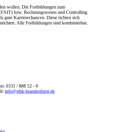
erden wollen. Die Fortbildungen zum
e (FAIT) bzw. Rechnungswesen und Controlling
s gute Karrierechancen. Diese richten sich
n möchten. Alle Fortbildungen sind kombinierbar.
on: 0331 / 888 52 - 0
il:
info@stbk-brandenburg.de
len