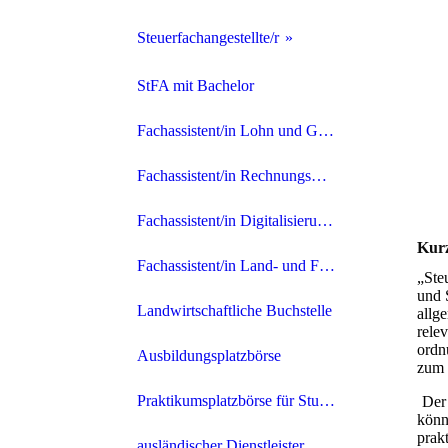
Studium ab 8 Semester
Zulassung
Steuerfachangestellte/r
Studium bis 8 Semester
Prüfungsanforderungen
Download Verträge, etc.
StFA mit Bachelor
Kfm. Ausbildung
Prüfungsordnung
Prüfungstermine und Fristen
Fachassistent/in Lohn und Gehalt
Steuerberaterprüfung
Anmeldeformular / Termine
Profil
Fachassistent/in Rechnungswesen und Controlling
Bestellung
Arbeitstag
Fachassistent/in Digitalisierung und IT-Prozesse
Kurz
Syndikus-Steuerberater
Karriere
Fachassistent/in Land- und Forstwirtschaft
„Ste
und 
Downloads
Bewerbung
Landwirtschaftliche Buchstelle
allg
rele
ordn
Prüfungsordnung
Ausbildungsplatzbörse
zum 
Ausbildungsverordnung
Praktikumsplatzbörse für Studenten
Der 
könn
prak
Umschulung
ausländischer Dienstleister