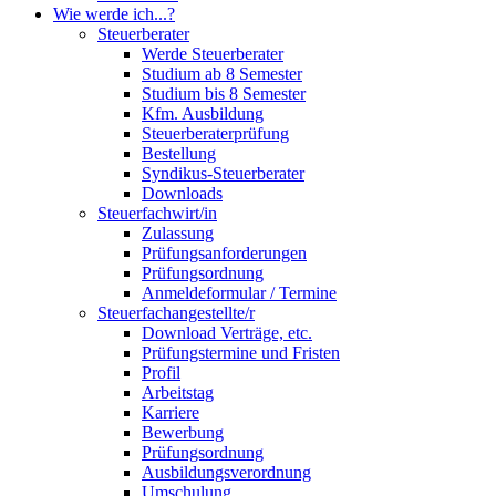
Wie werde ich...?
Steuerberater
Werde Steuerberater
Studium ab 8 Semester
Studium bis 8 Semester
Kfm. Ausbildung
Steuerberaterprüfung
Bestellung
Syndikus-Steuerberater
Downloads
Steuerfachwirt/in
Zulassung
Prüfungsanforderungen
Prüfungsordnung
Anmeldeformular / Termine
Steuerfachangestellte/r
Download Verträge, etc.
Prüfungstermine und Fristen
Profil
Arbeitstag
Karriere
Bewerbung
Prüfungsordnung
Ausbildungsverordnung
Umschulung